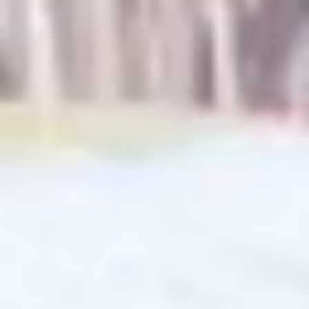
OGS Heinrich-Neumann-Schule
Fit für Kids – Elternkurse
Kinder im Blick – Elternkurse
Wohngemeinschaft
Kleiderläden