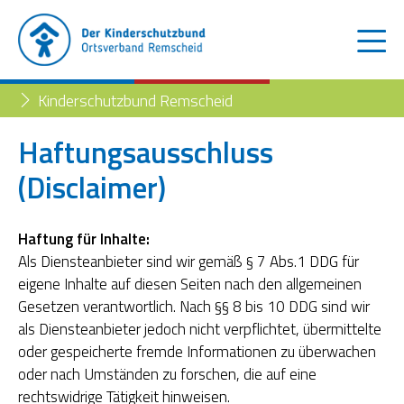
Kinderschutzbund Remscheid
Haftungsausschluss
(Disclaimer)
Der Kinderschutzbund
Kinder- und Jugendtelefon
Aktuelles
Haftung für Inhalte:
Als Diensteanbieter sind wir gemäß § 7 Abs.1 DDG für
Familienberatungsstelle
Trennung der Eltern
Blog
eigene Inhalte auf diesen Seiten nach den allgemeinen
Gesetzen verantwortlich. Nach §§ 8 bis 10 DDG sind wir
Begleiteter Umgang
Familienberatungsstelle
als Diensteanbieter jedoch nicht verpflichtet, übermittelte
oder gespeicherte fremde Informationen zu überwachen
Fachstelle „Frühe Hilfen“
oder nach Umständen zu forschen, die auf eine
rechtswidrige Tätigkeit hinweisen.
Müttertreff „Mama mia“