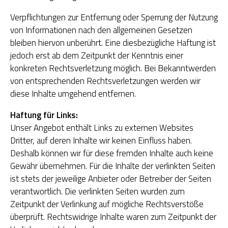
Verpflichtungen zur Entfernung oder Sperrung der Nutzung
OGS Heinrich-Neumann-Schule
von Informationen nach den allgemeinen Gesetzen
bleiben hiervon unberührt. Eine diesbezügliche Haftung ist
Fit für Kids – Elternkurse
jedoch erst ab dem Zeitpunkt der Kenntnis einer
konkreten Rechtsverletzung möglich. Bei Bekanntwerden
Kinder im Blick – Elternkurse
von entsprechenden Rechtsverletzungen werden wir
Wohngemeinschaft
diese Inhalte umgehend entfernen.
Haftung für Links:
Kleiderläden
Unser Angebot enthält Links zu externen Websites
Dritter, auf deren Inhalte wir keinen Einfluss haben.
Deshalb können wir für diese fremden Inhalte auch keine
Gewähr übernehmen. Für die Inhalte der verlinkten Seiten
ist stets der jeweilige Anbieter oder Betreiber der Seiten
verantwortlich. Die verlinkten Seiten wurden zum
Zeitpunkt der Verlinkung auf mögliche Rechtsverstöße
überprüft. Rechtswidrige Inhalte waren zum Zeitpunkt der