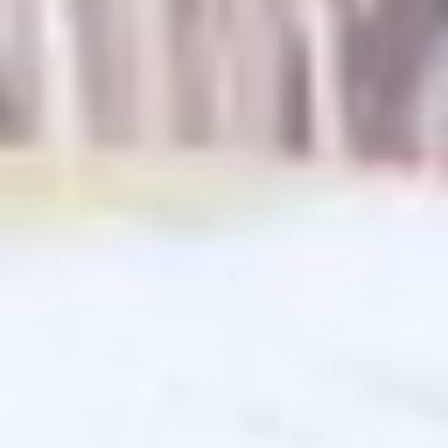
OGS Heinrich-Neumann-Schule
Fit für Kids – Elternkurse
Kinder im Blick – Elternkurse
Wohngemeinschaft
Kleiderläden