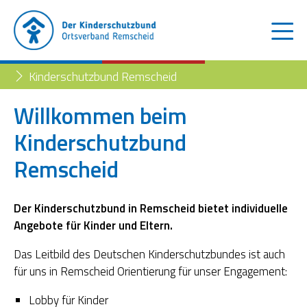
Kinderschutzbund Remscheid
Willkommen beim
Kinderschutzbund
Der Kinderschutzbund
Remscheid
Kinder- und Jugendtelefon
Aktuelles
Familienberatungsstelle
Trennung der Eltern
Blog
Der Kinderschutzbund in Remscheid bietet individuelle
Angebote für Kinder und Eltern.
Begleiteter Umgang
Familienberatungsstelle
Das Leitbild des Deutschen Kinderschutzbundes ist auch
Fachstelle „Frühe Hilfen“
für uns in Remscheid Orientierung für unser Engagement:
Lobby für Kinder
Müttertreff „Mama mia“