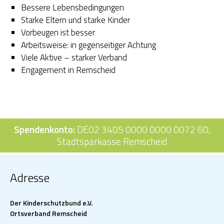
Bessere Lebensbedingungen
Starke Eltern und starke Kinder
OGS Heinrich-Neumann-Schule
Vorbeugen ist besser
Fit für Kids – Elternkurse
Arbeitsweise: in gegenseitiger Achtung
Viele Aktive – starker Verband
Kinder im Blick – Elternkurse
Engagement in Remscheid
Wohngemeinschaft
Kleiderläden
Spendenkonto:
DE02 3405 0000 0000 0072 60,
Stadtsparkasse Remscheid
Adresse
Der Kinderschutzbund e.V.
Ortsverband Remscheid