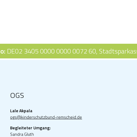
o:
DE02 3405 0000 0000 0072 60,
Stadtsparkas
OGS
Lale Akpala
ogs@kinderschutzbund-remscheid.de
Begleiteter Umgang:
Sandra Gluth