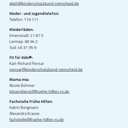
gluth@kinderschutzbund-remscheid.de
Kinder- und Jugendtelefon:
Telefon: 116 111
Kleiderläden:
Innenstadt: 21 87 5
Lennep: 68 94 2
Süd: 46 31 95 9
Fit für Kids®:
Karl-Richard Ponsar
ponsar@kinderschutzbund-remscheid.de
Mama mia:
Nicole Böhmer
lotsendienst@fruehe-hilfen-rs.de
Fachstelle Frühe Hilfen:
Katrin Bergmann
Alexandra Krause
fachstelle@fruehe-hilfen-rs.de