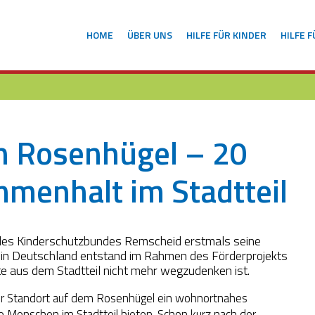
HOME
ÜBER UNS
HILFE FÜR KINDER
HILFE 
en Rosenhügel – 20
mmenhalt im Stadtteil
 des Kinderschutzbundes Remscheid erstmals seine
t in Deutschland entstand im Rahmen des Förderprojekts
te aus dem Stadtteil nicht mehr wegzudenken ist.
 der Standort auf dem Rosenhügel ein wohnortnahes
ie Menschen im Stadtteil bieten. Schon kurz nach der