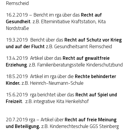
Remscheid
OGS Heinrich-Neumann-Schule
16.2.2019 – Bericht im rga über das
Recht auf
Gesundheit
. z.B. Elterninitiative Kraftstation, Kita
Fit für Kids – Elternkurse
Nordstraße
Kinder im Blick – Elternkurse
19.3.2019 Bericht über das
Recht auf Schutz vor Krieg
und auf der Flucht
z.B. Gesundheitsamt Remscheid
Wohngemeinschaft
13.4.2019 Artikel über das
Recht auf gewaltfreie
Erziehung
. z.B. Familienberatungsstelle Kinderschutzbund
Kleiderläden
18.5.2019 Artikel im rga über die
Rechte behinderter
Kinder.
z.B. Heinrich-Neumann-Schule
15.6.2019 rga berichtet über das
Recht auf Spiel und
Freizeit
. z.B. integrative Kita Henkelshof
20.7.2019 rga – Artikel über
Recht auf freie Meinung
und Beteiligung.
z.B. Kinderrechteschule GGS Steinberg