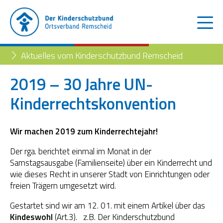
Aktuelles vom Kinderschutzbund Remscheid
2019 – 30 Jahre UN-
Kinderrechtskonvention
Der Kinderschutzbund
Kinder- und Jugendtelefon
Aktuelles
Wir machen 2019 zum Kinderrechtejahr!
Familienberatungsstelle
Trennung der Eltern
Blog
Der rga. berichtet einmal im Monat in der
Samstagsausgabe (Familienseite) über ein Kinderrecht und
Begleiteter Umgang
Familienberatungsstelle
wie dieses Recht in unserer Stadt von Einrichtungen oder
freien Trägern umgesetzt wird.
Fachstelle „Frühe Hilfen“
Gestartet sind wir am 12. 01. mit einem Artikel über das
Kindeswohl
(Art.3). z.B. Der Kinderschutzbund
Müttertreff „Mama mia“