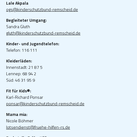
Lale Akpala
ogs@kinderschutzbund-remscheid.de
Begleiteter Umgang:
Sandra Gluth
gluth@kinderschutzbund-remscheid.de
Kinder- und Jugendtelefon:
Telefon: 116 111
Kleiderläden:
Innenstadt: 21 87 5
Lennep: 68 94 2
Süd: 46 31 95 9
Fit für Kids®:
Karl-Richard Ponsar
ponsar@kinderschutzbund-remscheid.de
Mama mia:
Nicole Böhmer
lotsendienst@fruehe-hilfen-rs.de