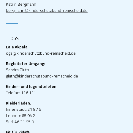
Katrin Bergmann
bergmann@kinderschutzbund-remscheid.de
OGS
Lale Akpala
ogs@kinderschutzbund-remscheid.de
Begleiteter Umgang:
Sandra Gluth
gluth@kinderschutzbund-remscheid.de
Kinder- und Jugendtelefon:
Telefon: 116 111
Kleiderläden:
Innenstadt: 21 87 5
Lennep: 68 94 2
Süd: 46 31 95 9
Fit für Kids®: