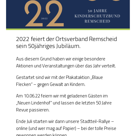
OGS Heinrich-Neumann-Schule
Fit für Kids – Elternkurse
2022 feiert der Ortsverband Remscheid
Kinder im Blick – Elternkurse
sein 50jähriges Jubiläum.
Wohngemeinschaft
Aus diesem Grund haben wir einige besondere
Aktionen und Veranstaltungen über das Jahr verteilt.
Kleiderläden
Gestartet sind wir mit der Plakataktion „Blaue
Flecken“ – gegen Gewalt an Kindern.
Am 10.06.22 feiern wir mit geladenen Gästen im
„Neuen Lindenhof“ und lassen die letzten 50 Jahre
Revue passieren.
Ende Juli starten wir dann unsere Stadtteil-Rallye –
online (und wer mag auf Papier) – bei der tolle Preise
gewonnen werden können.