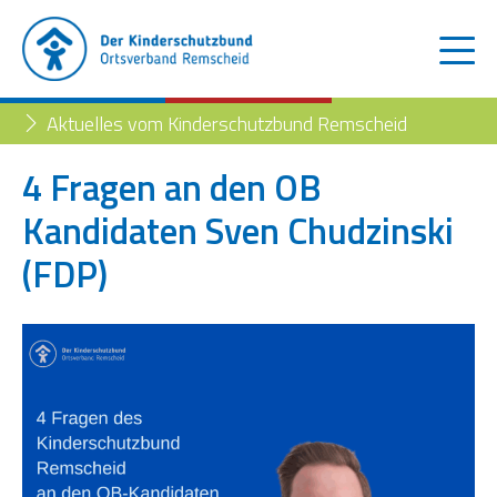
Aktuelles vom Kinderschutzbund Remscheid
4 Fragen an den OB
Kandidaten Sven Chudzinski
Der Kinderschutzbund
(FDP)
Kinder- und Jugendtelefon
Aktuelles
Familienberatungsstelle
Trennung der Eltern
Blog
Begleiteter Umgang
Familienberatungsstelle
Fachstelle „Frühe Hilfen“
Müttertreff „Mama mia“