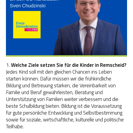
OGS Heinrich-Neumann-Schule
Fit für Kids – Elternkurse
Kinder im Blick – Elternkurse
Wohngemeinschaft
1.
Welche Ziele setzen Sie für die Kinder in Remscheid?
Kleiderläden
Jedes Kind soll mit den gleichen Chancen ins Leben
starten können. Dafür müssen wir die frühkindliche
Bildung und Betreuung stärken, die Vereinbarkeit von
Familie und Beruf gewährleisten, Beratung und
Unterstützung von Familien weiter verbessern und die
beste Schulbildung bieten. Bildung ist die Voraussetzung
für gute persönliche Entwicklung und Selbstbestimmung
sowie für soziale, wirtschaftliche, kulturelle und politische
Teilhabe.