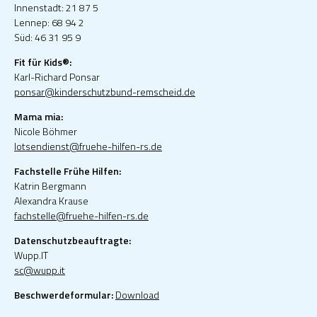
Innenstadt: 21 87 5
Lennep: 68 94 2
Süd: 46 31 95 9
Fit für Kids®:
Karl-Richard Ponsar
ponsar@kinderschutzbund-remscheid.de
Mama mia:
Nicole Böhmer
lotsendienst@fruehe-hilfen-rs.de
Fachstelle Frühe Hilfen:
Katrin Bergmann
Alexandra Krause
fachstelle@fruehe-hilfen-rs.de
Datenschutzbeauftragte:
Wupp.IT
sc@wupp.it
Beschwerdeformular:
Download