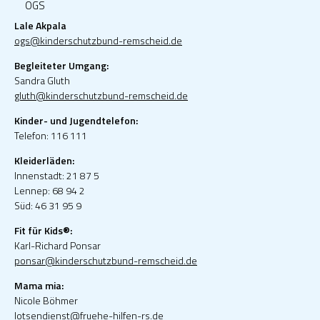
OGS
Lale Akpala
ogs@kinderschutzbund-remscheid.de
Begleiteter Umgang:
Sandra Gluth
gluth@kinderschutzbund-remscheid.de
Kinder- und Jugendtelefon:
Telefon: 116 111
Kleiderläden:
Innenstadt: 21 87 5
Lennep: 68 94 2
Süd: 46 31 95 9
Fit für Kids®:
Karl-Richard Ponsar
ponsar@kinderschutzbund-remscheid.de
Mama mia:
Nicole Böhmer
lotsendienst@fruehe-hilfen-rs.de