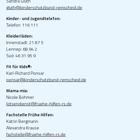
Sandra Gluth
gluth@kinderschutzbund-remscheid.de
Kinder- und Jugendtelefon:
Telefon: 116 111
Kleiderläden:
Innenstadt: 21 87 5
Lennep: 68 94 2
Süd: 46 31 95 9
Fit für Kids®:
Karl-Richard Ponsar
ponsar@kinderschutzbund-remscheid.de
Mama mia:
Nicole Böhmer
lotsendienst@fruehe-hilfen-rs.de
Fachstelle Frühe Hilfen:
Katrin Bergmann
Alexandra Krause
fachstelle@fruehe-hilfen-rs.de