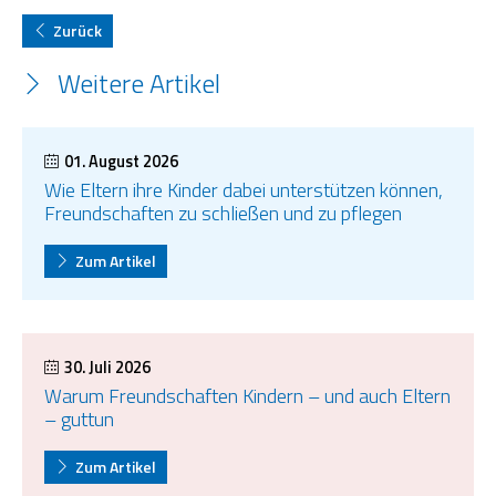
Zurück
OGS Heinrich-Neumann-Schule
Weitere Artikel
Fit für Kids – Elternkurse
Kinder im Blick – Elternkurse
01. August 2026
Wie Eltern ihre Kinder dabei unterstützen können,
Wohngemeinschaft
Freundschaften zu schließen und zu pflegen
Kleiderläden
Zum Artikel
30. Juli 2026
Warum Freundschaften Kindern – und auch Eltern
– guttun
Zum Artikel