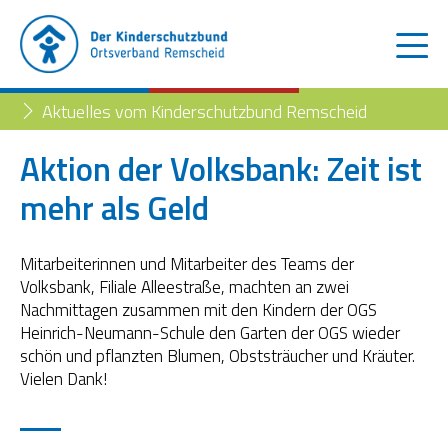
Aktuelles vom Kinderschutzbund Remscheid
Aktion der Volksbank: Zeit ist
mehr als Geld
Der Kinderschutzbund
Kinder- und Jugendtelefon
Aktuelles
Mitarbeiterinnen und Mitarbeiter des Teams der
Volksbank, Filiale Alleestraße, machten an zwei
Familienberatungsstelle
Trennung der Eltern
Blog
Nachmittagen zusammen mit den Kindern der OGS
Heinrich-Neumann-Schule den Garten der OGS wieder
Begleiteter Umgang
Familienberatungsstelle
schön und pflanzten Blumen, Obststräucher und Kräuter.
Vielen Dank!
Fachstelle „Frühe Hilfen“
Müttertreff „Mama mia“