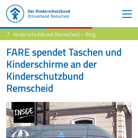
Kinderschutzbund Remscheid – Blog
FARE spendet Taschen und
Kinderschirme an der
Der Kinderschutzbund
Kinderschutzbund
Kinder- und Jugendtelefon
Aktuelles
Remscheid
Familienberatungsstelle
Trennung der Eltern
Blog
Begleiteter Umgang
Familienberatungsstelle
Fachstelle „Frühe Hilfen“
Müttertreff „Mama mia“