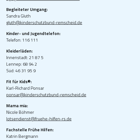
Begleiteter Umgang:
Sandra Gluth
gluth@kinderschutzbund-remscheid.de
Kinder- und Jugendtelefon:
Telefon: 116 111
Kleiderläden:
Innenstadt: 21 87 5
Lennep: 68 94 2
Süd: 46 31 95 9
Fit für Kids®:
Karl-Richard Ponsar
ponsar@kinderschutzbund-remscheid.de
Mama mia:
Nicole Böhmer
lotsendienst@fruehe-hilfen-rs.de
Fachstelle Frühe Hilfen:
Katrin Bergmann