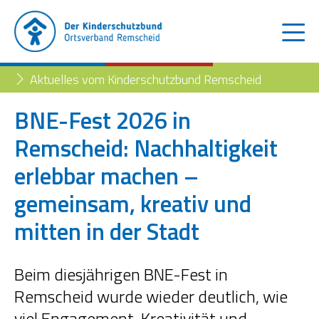
Aktuelles vom Kinderschutzbund Remscheid
BNE-Fest 2026 in
Remscheid: Nachhaltigkeit
Der Kinderschutzbund
erlebbar machen –
Kinder- und Jugendtelefon
Aktuelles
gemeinsam, kreativ und
Familienberatungsstelle
Trennung der Eltern
Blog
mitten in der Stadt
Begleiteter Umgang
Familienberatungsstelle
Beim diesjährigen BNE-Fest in
Fachstelle „Frühe Hilfen“
Remscheid wurde wieder deutlich, wie
viel Engagement, Kreativität und
Müttertreff „Mama mia“