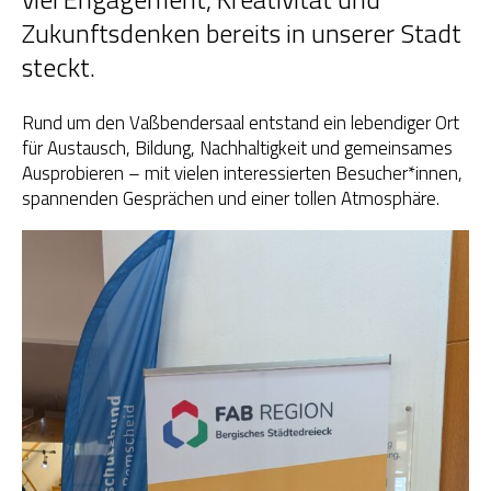
Zukunftsdenken bereits in unserer Stadt
OGS Heinrich-Neumann-Schule
steckt.
Fit für Kids – Elternkurse
Rund um den Vaßbendersaal entstand ein lebendiger Ort
für Austausch, Bildung, Nachhaltigkeit und gemeinsames
Kinder im Blick – Elternkurse
Ausprobieren – mit vielen interessierten Besucher*innen,
spannenden Gesprächen und einer tollen Atmosphäre.
Wohngemeinschaft
Kleiderläden