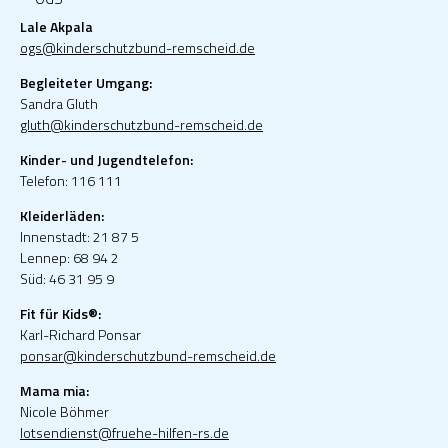
Lale Akpala
ogs@kinderschutzbund-remscheid.de
Begleiteter Umgang:
Sandra Gluth
gluth@kinderschutzbund-remscheid.de
Kinder- und Jugendtelefon:
Telefon: 116 111
Kleiderläden:
Innenstadt: 21 87 5
Lennep: 68 94 2
Süd: 46 31 95 9
Fit für Kids®:
Karl-Richard Ponsar
ponsar@kinderschutzbund-remscheid.de
Mama mia:
Nicole Böhmer
lotsendienst@fruehe-hilfen-rs.de