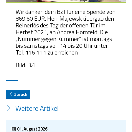
Wir danken dem BZI für eine Spende von
OGS Heinrich-Neumann-Schule
869,60 EUR. Herr Majewsk übergab den
Reinerlös des Tag der offenen Tür im
Fit für Kids – Elternkurse
Herbst 2021, an Andrea Homfeld. Die
„Nummer gegen Kummer“ ist montags
Kinder im Blick – Elternkurse
bis samstags von 14 bis 20 Uhr unter
Tel. 116 111 zu erreichen
Wohngemeinschaft
Bild: BZI
Kleiderläden
Zurück
Weitere Artikel
01. August 2026