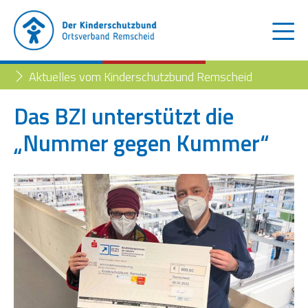
Aktuelles vom Kinderschutzbund Remscheid
Das BZI unterstützt die
„Nummer gegen Kummer“
Der Kinderschutzbund
Kinder- und Jugendtelefon
Aktuelles
Familienberatungsstelle
Trennung der Eltern
Blog
Begleiteter Umgang
Familienberatungsstelle
Fachstelle „Frühe Hilfen“
Müttertreff „Mama mia“