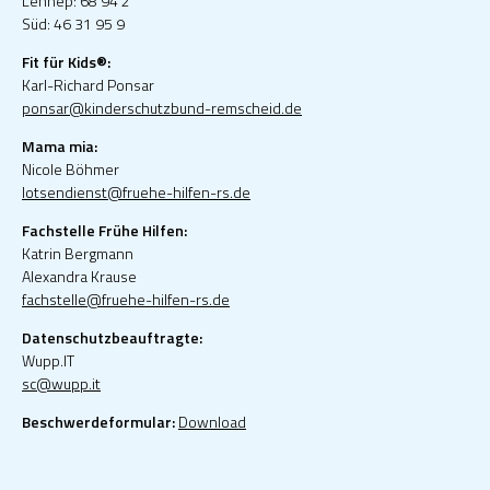
Lennep: 68 94 2
Süd: 46 31 95 9
Fit für Kids®:
Karl-Richard Ponsar
ponsar@kinderschutzbund-remscheid.de
Mama mia:
Nicole Böhmer
lotsendienst@fruehe-hilfen-rs.de
Fachstelle Frühe Hilfen:
Katrin Bergmann
Alexandra Krause
fachstelle@fruehe-hilfen-rs.de
Datenschutzbeauftragte:
Wupp.IT
sc@wupp.it
Beschwerdeformular:
Download