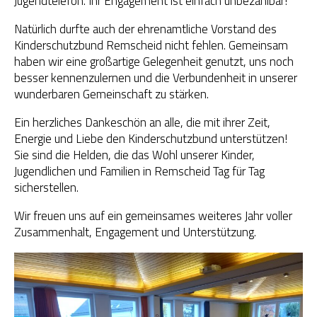
Jugendtelefon. Ihr Engagement ist einfach unbezahlbar!
Natürlich durfte auch der ehrenamtliche Vorstand des
OGS Heinrich-Neumann-Schule
Kinderschutzbund Remscheid nicht fehlen. Gemeinsam
haben wir eine großartige Gelegenheit genutzt, uns noch
Fit für Kids – Elternkurse
besser kennenzulernen und die Verbundenheit in unserer
wunderbaren Gemeinschaft zu stärken.
Kinder im Blick – Elternkurse
Ein herzliches Dankeschön an alle, die mit ihrer Zeit,
Wohngemeinschaft
Energie und Liebe den Kinderschutzbund unterstützen!
Sie sind die Helden, die das Wohl unserer Kinder,
Kleiderläden
Jugendlichen und Familien in Remscheid Tag für Tag
sicherstellen.
Wir freuen uns auf ein gemeinsames weiteres Jahr voller
Zusammenhalt, Engagement und Unterstützung.