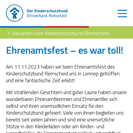
Aktuelles vom Kinderschutzbund Remscheid
Ehrenamtsfest – es war toll!
Der Kinderschutzbund
Am 11.11.2023 haben wir beim Ehrenamtsfest des
Kinderschutzbund Remscheid uns in Lennep getroffen
Kinder- und Jugendtelefon
Aktuelles
und eine fantastische Zeit erlebt!
Familienberatungsstelle
Trennung der Eltern
Blog
Mit strahlenden Gesichtern und guter Laune haben unsere
wunderbaren Ehrenamtlerinnen und Ehrenamtler sich
Begleiteter Umgang
Familienberatungsstelle
selbst und ihren unermüdlichen Einsatz für den
Kinderschutzbund gefeiert. Viele von ihnen begleiten uns
Fachstelle „Frühe Hilfen“
bereits seit vielen Jahren und sind eine unersetzliche
Stütze in den Kleiderläden oder am Kinder- und
Müttertreff „Mama mia“