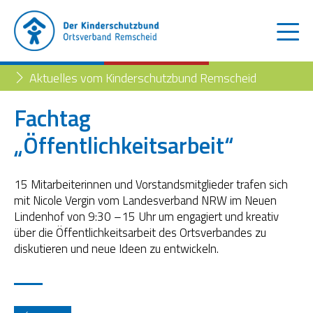
Aktuelles vom Kinderschutzbund Remscheid
Fachtag
„Öffentlichkeitsarbeit“
Der Kinderschutzbund
Kinder- und Jugendtelefon
Aktuelles
15 Mitarbeiterinnen und Vorstandsmitglieder trafen sich
mit Nicole Vergin vom Landesverband NRW im Neuen
Familienberatungsstelle
Trennung der Eltern
Blog
Lindenhof von 9:30 –15 Uhr um engagiert und kreativ
über die Öffentlichkeitsarbeit des Ortsverbandes zu
Begleiteter Umgang
Familienberatungsstelle
diskutieren und neue Ideen zu entwickeln.
Fachstelle „Frühe Hilfen“
Müttertreff „Mama mia“