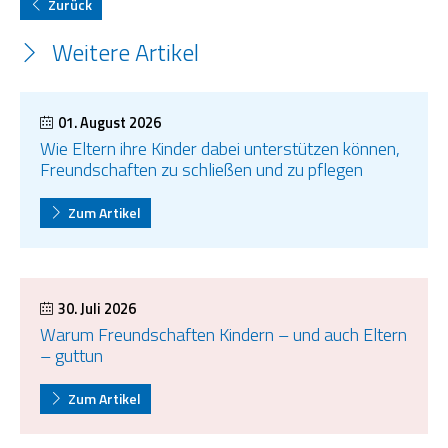
Zurück
OGS Heinrich-Neumann-Schule
Weitere Artikel
Fit für Kids – Elternkurse
01. August 2026
Kinder im Blick – Elternkurse
Wie Eltern ihre Kinder dabei unterstützen können,
Freundschaften zu schließen und zu pflegen
Wohngemeinschaft
Zum Artikel
Kleiderläden
30. Juli 2026
Warum Freundschaften Kindern – und auch Eltern
– guttun
Zum Artikel