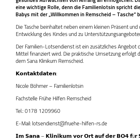
eine wichtige Rolle, denn die Familienlotsin spricht di
Babys mit der „Willkommen in Remscheid – Tasche“ 
Die Tasche beinhaltet neben einem kleinen Präsent und 
Entwicklung des Kindes und zu Unterstützungsangebote
Der Familien-Lotsendienst ist ein zusätzliches Angebot
Mittel finanziert wird. Die praktische Umsetzung erfolg
dem Sana Klinikum Remscheid.
𝗞𝗼𝗻𝘁𝗮𝗸𝘁𝗱𝗮𝘁𝗲𝗻:
Nicole Böhmer – Familienlotsin
Fachstelle Frühe Hilfen Remscheid
Tel.: 0178 1209960
E-Mail: lotsendienst@fruehe-hilfen-rs.de
𝗜𝗺 𝗦𝗮𝗻𝗮 – 𝗞𝗹𝗶𝗻𝗶𝗸𝘂𝗺 𝘃𝗼𝗿 𝗢𝗿𝘁 𝗮𝘂𝗳 𝗱𝗲𝗿 𝗕𝗢𝟰 𝗳ü𝗿 