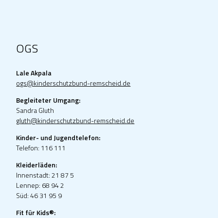
OGS
Lale Akpala
ogs@kinderschutzbund-remscheid.de
Begleiteter Umgang:
Sandra Gluth
gluth@kinderschutzbund-remscheid.de
Kinder- und Jugendtelefon:
Telefon: 116 111
Kleiderläden:
Innenstadt: 21 87 5
Lennep: 68 94 2
Süd: 46 31 95 9
Fit für Kids®: