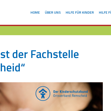
HOME
ÜBER UNS
HILFE FÜR KINDER
HILFE 
st der Fachstelle
heid“