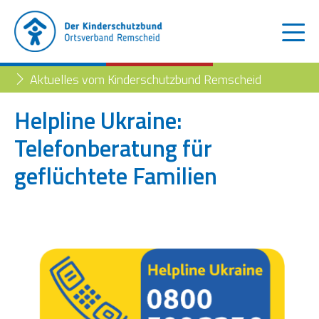
Aktuelles vom Kinderschutzbund Remscheid
Helpline Ukraine:
Telefonberatung für
Der Kinderschutzbund
geflüchtete Familien
Kinder- und Jugendtelefon
Aktuelles
Familienberatungsstelle
Trennung der Eltern
Blog
Begleiteter Umgang
Familienberatungsstelle
Fachstelle „Frühe Hilfen“
Müttertreff „Mama mia“