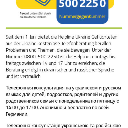
OGS Heinrich-Neumann-Schule
Fit für Kids – Elternkurse
Seit dem 1. Juni bietet die Helpline Ukraine Geflüchteten
Kinder im Blick – Elternkurse
aus der Ukraine kostenlose Telefonberatung bei allen
Problemen und Themen, die sie bewegen. Unter der
Wohngemeinschaft
Nummer 0800-500 2250 ist die Helpline montags bis
freitags zwischen 14 und 17 Uhr zu erreichen; die
Kleiderläden
Beratung erfolgt in ukrainischer und russischer Sprache
und ist vertraulich.
Телефонная консультация на украинском и русском
языках для детей, подростков, родителей и других
родственников семьи с понедельника по пятницу с
14:00 до 17:00. Анонимно и бесплатно по всей
Германии.
Телефонна консультація українською та російською