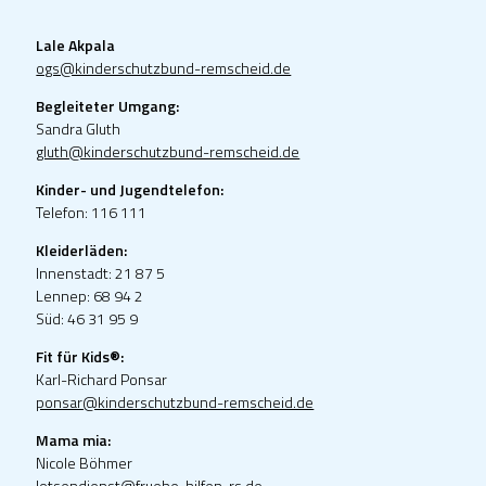
Lale Akpala
ogs@kinderschutzbund-remscheid.de
Begleiteter Umgang:
Sandra Gluth
gluth@kinderschutzbund-remscheid.de
Kinder- und Jugendtelefon:
Telefon: 116 111
Kleiderläden:
Innenstadt: 21 87 5
Lennep: 68 94 2
Süd: 46 31 95 9
Fit für Kids®:
Karl-Richard Ponsar
ponsar@kinderschutzbund-remscheid.de
Mama mia:
Nicole Böhmer
lotsendienst@fruehe-hilfen-rs.de