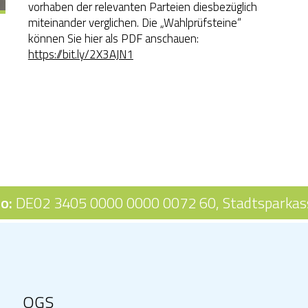
vorhaben der relevanten Parteien diesbezüglich
miteinander verglichen. Die „Wahlprüfsteine“
können Sie hier als PDF anschauen:
https://bit.ly/2X3AJN1
o:
DE02 3405 0000 0000 0072 60,
Stadtsparkas
OGS