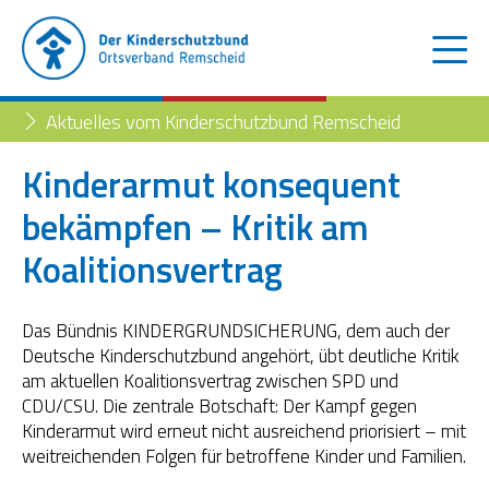
Aktuelles vom Kinderschutzbund Remscheid
Kinderarmut konsequent
bekämpfen – Kritik am
Der Kinderschutzbund
Koalitionsvertrag
Kinder- und Jugendtelefon
Aktuelles
Familienberatungsstelle
Trennung der Eltern
Das Bündnis KINDERGRUNDSICHERUNG, dem auch der
Blog
Deutsche Kinderschutzbund angehört, übt deutliche Kritik
Begleiteter Umgang
am aktuellen Koalitionsvertrag zwischen SPD und
Familienberatungsstelle
CDU/CSU. Die zentrale Botschaft: Der Kampf gegen
Kinderarmut wird erneut nicht ausreichend priorisiert – mit
Fachstelle „Frühe Hilfen“
weitreichenden Folgen für betroffene Kinder und Familien.
Müttertreff „Mama mia“