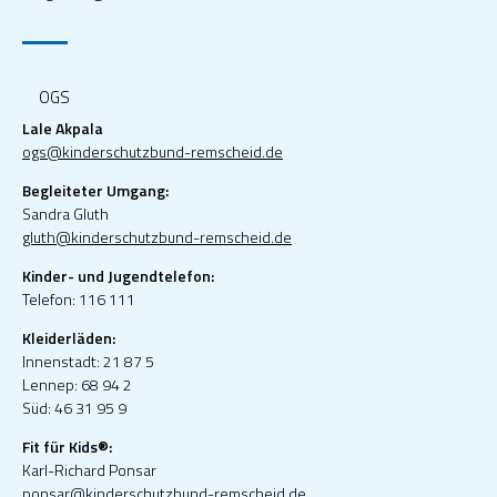
OGS
Lale Akpala
ogs@kinderschutzbund-remscheid.de
Begleiteter Umgang:
Sandra Gluth
gluth@kinderschutzbund-remscheid.de
Kinder- und Jugendtelefon:
Telefon: 116 111
Kleiderläden:
Innenstadt: 21 87 5
Lennep: 68 94 2
Süd: 46 31 95 9
Fit für Kids®:
Karl-Richard Ponsar
ponsar@kinderschutzbund-remscheid.de