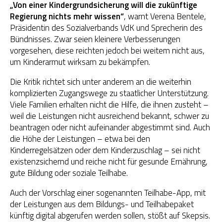
„Von einer Kindergrundsicherung will die zukünftige
Regierung nichts mehr wissen“
, warnt Verena Bentele,
OGS Heinrich-Neumann-Schule
Präsidentin des Sozialverbands VdK und Sprecherin des
Bündnisses. Zwar seien kleinere Verbesserungen
Fit für Kids – Elternkurse
vorgesehen, diese reichten jedoch bei weitem nicht aus,
um Kinderarmut wirksam zu bekämpfen.
Kinder im Blick – Elternkurse
Die Kritik richtet sich unter anderem an die weiterhin
Wohngemeinschaft
komplizierten Zugangswege zu staatlicher Unterstützung.
Viele Familien erhalten nicht die Hilfe, die ihnen zusteht –
Kleiderläden
weil die Leistungen nicht ausreichend bekannt, schwer zu
beantragen oder nicht aufeinander abgestimmt sind. Auch
die Höhe der Leistungen – etwa bei den
Kinderregelsätzen oder dem Kinderzuschlag – sei nicht
existenzsichernd und reiche nicht für gesunde Ernährung,
gute Bildung oder soziale Teilhabe.
Auch der Vorschlag einer sogenannten
Teilhabe-App
, mit
der Leistungen aus dem Bildungs- und Teilhabepaket
künftig digital abgerufen werden sollen, stößt auf Skepsis.