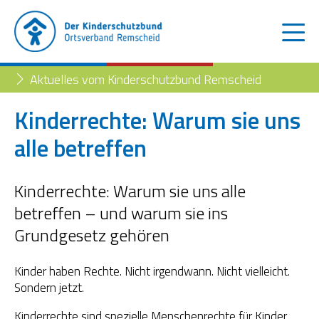
Aktuelles vom Kinderschutzbund Remscheid
Kinderrechte: Warum sie uns
alle betreffen
Der Kinderschutzbund
Kinder- und Jugendtelefon
Aktuelles
Kinderrechte: Warum sie uns alle
betreffen – und warum sie ins
Familienberatungsstelle
Trennung der Eltern
Blog
Grundgesetz gehören
Begleiteter Umgang
Familienberatungsstelle
Kinder haben Rechte. Nicht irgendwann. Nicht vielleicht.
Fachstelle „Frühe Hilfen“
Sondern jetzt.
Müttertreff „Mama mia“
Kinderrechte sind spezielle Menschenrechte für Kinder.