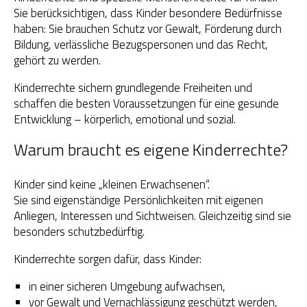
Sie berücksichtigen, dass Kinder besondere Bedürfnisse
OGS Heinrich-Neumann-Schule
haben: Sie brauchen Schutz vor Gewalt, Förderung durch
Bildung, verlässliche Bezugspersonen und das Recht,
gehört zu werden.
Fit für Kids – Elternkurse
Kinderrechte sichern grundlegende Freiheiten und
Kinder im Blick – Elternkurse
schaffen die besten Voraussetzungen für eine gesunde
Entwicklung – körperlich, emotional und sozial.
Wohngemeinschaft
Warum braucht es eigene Kinderrechte?
Kleiderläden
Kinder sind keine „kleinen Erwachsenen“.
Sie sind eigenständige Persönlichkeiten mit eigenen
Anliegen, Interessen und Sichtweisen. Gleichzeitig sind sie
besonders schutzbedürftig.
Kinderrechte sorgen dafür, dass Kinder:
in einer sicheren Umgebung aufwachsen,
vor Gewalt und Vernachlässigung geschützt werden,