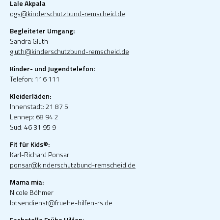
Lale Akpala
ogs@kinderschutzbund-remscheid.de
Begleiteter Umgang:
Sandra Gluth
gluth@kinderschutzbund-remscheid.de
Kinder- und Jugendtelefon:
Telefon: 116 111
Kleiderläden:
Innenstadt: 21 87 5
Lennep: 68 94 2
Süd: 46 31 95 9
Fit für Kids®:
Karl-Richard Ponsar
ponsar@kinderschutzbund-remscheid.de
Mama mia:
Nicole Böhmer
lotsendienst@fruehe-hilfen-rs.de
Fachstelle Frühe Hilfen: