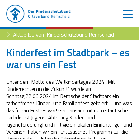
Aktuelles vom Kinderschutzbund Remscheid
Kinderfest im Stadtpark – es
war uns ein Fest
Der Kinderschutzbund
Kinder- und Jugendtelefon
Aktuelles
Unter dem Motto des Weltkindertages 2024 „Mit
Kinderrechten in die Zukunft“ wurde am
Familienberatungsstelle
Trennung der Eltern
Blog
Sonntag,22.09.2024 im Remscheider Stadtpark ein
farbenfrohes Kinder- und Familienfest gefeiert – und was
Begleiteter Umgang
Familienberatungsstelle
das für ein Fest es war! Gemeinsam mit dem städtischen
Fachdienst Jugend, Abteilung Kinder- und
Fachstelle „Frühe Hilfen“
Jugendförderungf und mit vielen lokalen Einrichtungen und
Vereinen, haben wir ein fantastisches Programm auf die
Müttertreff „Mama mia“
Beine gestellt. Unter der Schirmherrschaft von