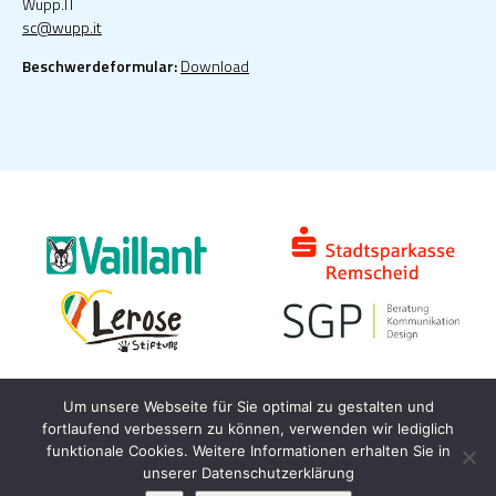
Wupp.IT
sc@wupp.it
Beschwerdeformular:
Download
Um unsere Webseite für Sie optimal zu gestalten und
fortlaufend verbessern zu können, verwenden wir lediglich
IMPRESSUM
DATENSCHUTZ
HAFTUNGSAUSSCHLUSS
funktionale Cookies. Weitere Informationen erhalten Sie in
unserer Datenschutzerklärung
© 2026
Kinderschutzbund Remscheid