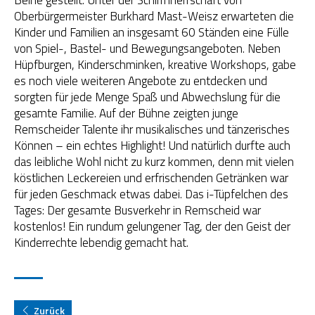
Oberbürgermeister Burkhard Mast-Weisz erwarteten die
OGS Heinrich-Neumann-Schule
Kinder und Familien an insgesamt 60 Ständen eine Fülle
von Spiel-, Bastel- und Bewegungsangeboten. Neben
Fit für Kids – Elternkurse
Hüpfburgen, Kinderschminken, kreative Workshops, gabe
es noch viele weiteren Angebote zu entdecken und
Kinder im Blick – Elternkurse
sorgten für jede Menge Spaß und Abwechslung für die
gesamte Familie. Auf der Bühne zeigten junge
Wohngemeinschaft
Remscheider Talente ihr musikalisches und tänzerisches
Können – ein echtes Highlight! Und natürlich durfte auch
Kleiderläden
das leibliche Wohl nicht zu kurz kommen, denn mit vielen
köstlichen Leckereien und erfrischenden Getränken war
für jeden Geschmack etwas dabei. Das i-Tüpfelchen des
Tages: Der gesamte Busverkehr in Remscheid war
kostenlos! Ein rundum gelungener Tag, der den Geist der
Kinderrechte lebendig gemacht hat.
Zurück