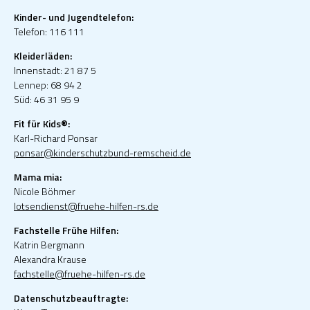
Kinder- und Jugendtelefon:
Telefon: 116 111
Kleiderläden:
Innenstadt: 21 87 5
Lennep: 68 94 2
Süd: 46 31 95 9
Fit für Kids®:
Karl-Richard Ponsar
ponsar@kinderschutzbund-remscheid.de
Mama mia:
Nicole Böhmer
lotsendienst@fruehe-hilfen-rs.de
Fachstelle Frühe Hilfen:
Katrin Bergmann
Alexandra Krause
fachstelle@fruehe-hilfen-rs.de
Datenschutzbeauftragte: