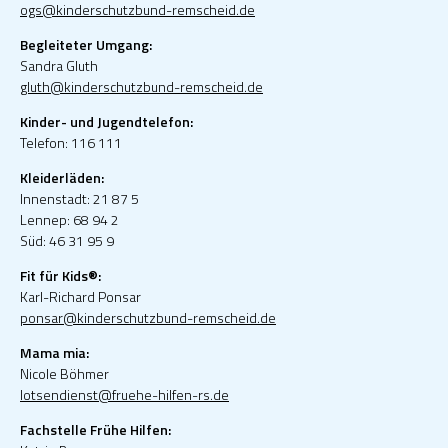
ogs@kinderschutzbund-remscheid.de
Begleiteter Umgang:
Sandra Gluth
gluth@kinderschutzbund-remscheid.de
Kinder- und Jugendtelefon:
Telefon: 116 111
Kleiderläden:
Innenstadt: 21 87 5
Lennep: 68 94 2
Süd: 46 31 95 9
Fit für Kids®:
Karl-Richard Ponsar
ponsar@kinderschutzbund-remscheid.de
Mama mia:
Nicole Böhmer
lotsendienst@fruehe-hilfen-rs.de
Fachstelle Frühe Hilfen: