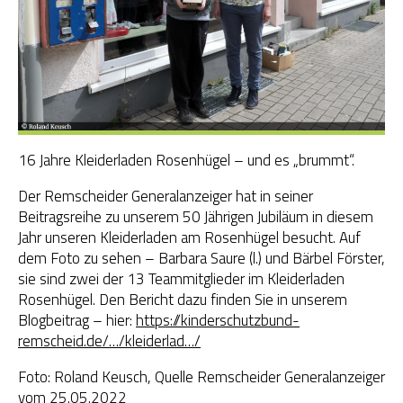
OGS Heinrich-Neumann-Schule
Fit für Kids – Elternkurse
Kinder im Blick – Elternkurse
16 Jahre Kleiderladen Rosenhügel – und es „brummt“.
Wohngemeinschaft
Der Remscheider Generalanzeiger hat in seiner
Kleiderläden
Beitragsreihe zu unserem 50 Jährigen Jubiläum in diesem
Jahr unseren Kleiderladen am Rosenhügel besucht. Auf
dem Foto zu sehen – Barbara Saure (l.) und Bärbel Förster,
sie sind zwei der 13 Teammitglieder im Kleiderladen
Rosenhügel. Den Bericht dazu finden Sie in unserem
Blogbeitrag – hier:
https://kinderschutzbund-
remscheid.de/…/kleiderlad…/
Foto: Roland Keusch, Quelle Remscheider Generalanzeiger
vom 25.05.2022