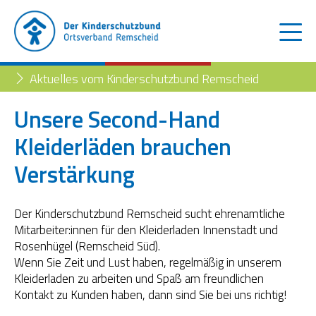
Aktuelles vom Kinderschutzbund Remscheid
Unsere Second-Hand
Kleiderläden brauchen
Der Kinderschutzbund
Verstärkung
Kinder- und Jugendtelefon
Aktuelles
Familienberatungsstelle
Trennung der Eltern
Der Kinderschutzbund Remscheid sucht ehrenamtliche
Blog
Mitarbeiter:innen für den Kleiderladen Innenstadt und
Begleiteter Umgang
Rosenhügel (Remscheid Süd).
Familienberatungsstelle
Wenn Sie Zeit und Lust haben, regelmäßig in unserem
Kleiderladen zu arbeiten und Spaß am freundlichen
Fachstelle „Frühe Hilfen“
Kontakt zu Kunden haben, dann sind Sie bei uns richtig!
Müttertreff „Mama mia“