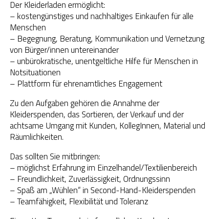
Der Kleiderladen ermöglicht:
– kostengünstiges und nachhaltiges Einkaufen für alle
OGS Heinrich-Neumann-Schule
Menschen
– Begegnung, Beratung, Kommunikation und Vernetzung
Fit für Kids – Elternkurse
von Bürger/innen untereinander
– unbürokratische, unentgeltliche Hilfe für Menschen in
Kinder im Blick – Elternkurse
Notsituationen
– Plattform für ehrenamtliches Engagement
Wohngemeinschaft
Zu den Aufgaben gehören die Annahme der
Kleiderläden
Kleiderspenden, das Sortieren, der Verkauf und der
achtsame Umgang mit Kunden, KollegInnen, Material und
Räumlichkeiten.
Das sollten Sie mitbringen:
– möglichst Erfahrung im Einzelhandel/Textilienbereich
– Freundlichkeit, Zuverlässigkeit, Ordnungssinn
– Spaß am „Wühlen“ in Second-Hand-Kleiderspenden
– Teamfähigkeit, Flexibilität und Toleranz