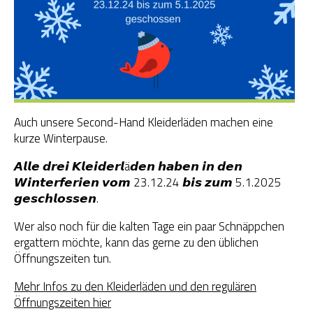
OGS Heinrich-Neumann-Schule
Fit für Kids – Elternkurse
Kinder im Blick – Elternkurse
Auch unsere Second-Hand Kleiderläden machen eine
Wohngemeinschaft
kurze Winterpause.
Kleiderläden
𝘼𝙡𝙡𝙚 𝙙𝙧𝙚𝙞 𝙆𝙡𝙚𝙞𝙙𝙚𝙧𝙡ä𝙙𝙚𝙣 𝙝𝙖𝙗𝙚𝙣 𝙞𝙣 𝙙𝙚𝙣
𝙒𝙞𝙣𝙩𝙚𝙧𝙛𝙚𝙧𝙞𝙚𝙣 𝙫𝙤𝙢 23.12.24 𝙗𝙞𝙨 𝙯𝙪𝙢 5.1.2025
𝙜𝙚𝙨𝙘𝙝𝙡𝙤𝙨𝙨𝙚𝙣.
Wer also noch für die kalten Tage ein paar Schnäppchen
ergattern möchte, kann das gerne zu den üblichen
Öffnungszeiten tun.
Mehr Infos zu den Kleiderläden und den regulären
Öffnungszeiten hier