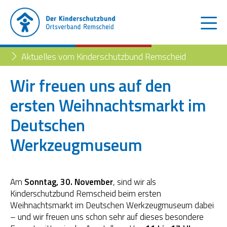
Aktuelles vom Kinderschutzbund Remscheid
Wir freuen uns auf den
ersten Weihnachtsmarkt im
Der Kinderschutzbund
Deutschen
Kinder- und Jugendtelefon
Aktuelles
Werkzeugmuseum
Familienberatungsstelle
Trennung der Eltern
Blog
Begleiteter Umgang
Familienberatungsstelle
Am
Sonntag, 30. November
, sind wir als
Kinderschutzbund Remscheid beim ersten
Fachstelle „Frühe Hilfen“
Weihnachtsmarkt im Deutschen Werkzeugmuseum dabei
– und wir freuen uns schon sehr auf dieses besondere
Müttertreff „Mama mia“