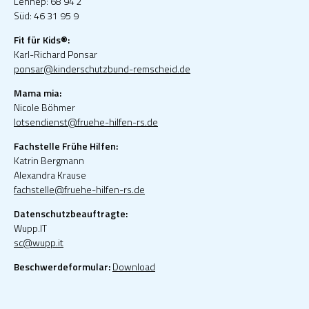
Lennep: 68 94 2
Süd: 46 31 95 9
Fit für Kids®:
Karl-Richard Ponsar
ponsar@kinderschutzbund-remscheid.de
Mama mia:
Nicole Böhmer
lotsendienst@fruehe-hilfen-rs.de
Fachstelle Frühe Hilfen:
Katrin Bergmann
Alexandra Krause
fachstelle@fruehe-hilfen-rs.de
Datenschutzbeauftragte:
Wupp.IT
sc@wupp.it
Beschwerdeformular:
Download