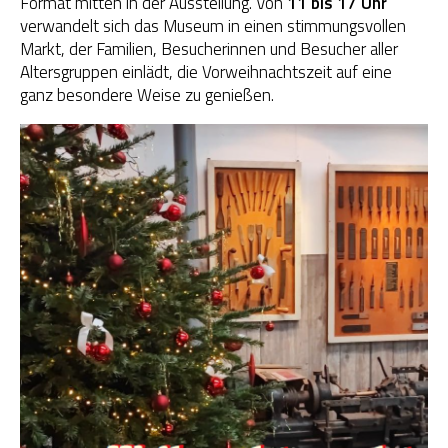
Format mitten in der Ausstellung. Von
11 bis 17 Uhr
verwandelt sich das Museum in einen stimmungsvollen
OGS Heinrich-Neumann-Schule
Markt, der Familien, Besucherinnen und Besucher aller
Altersgruppen einlädt, die Vorweihnachtszeit auf eine
Fit für Kids – Elternkurse
ganz besondere Weise zu genießen.
Kinder im Blick – Elternkurse
Wohngemeinschaft
Kleiderläden